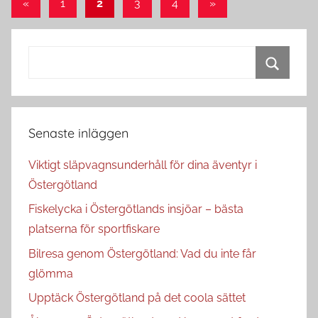
Sidnumrering
Previous
Next
«
1
2
3
4
»
Posts
Posts
för
inlägg
Search
for:
Search
Senaste inläggen
Viktigt släpvagnsunderhåll för dina äventyr i
Östergötland
Fiskelycka i Östergötlands insjöar – bästa
platserna för sportfiskare
Bilresa genom Östergötland: Vad du inte får
glömma
Upptäck Östergötland på det coola sättet