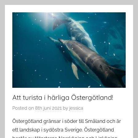
Att turista i härliga Östergötland!
Posted on
8th juni 2021
by
jessica
Östergötland gränsar i söder till Småland och är
ett landskap i sydöstra Sverige. Östergötland