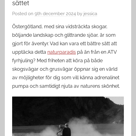
sättet
Posted on
9th december 2024
by
jessica
Östergötland, med sina vidsträckta skogar,
böljande landskap och glittrande sjöar, är som
gjort för äventyr. Vad kan vara ett bättre sätt att
upptäcka detta
naturparadis
på än från en ATV
fyrhjuling? Med friheten att köra på både
skogsvägar och grusvägar öppnar sig en värld
av möjligheter för dig som vill känna adrenalinet
pumpa och samtidigt njuta av naturens skönhet.