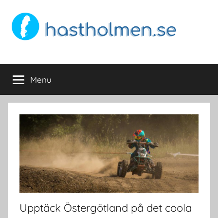
Skip
to
content
Hastholmen.se
Hitta
det
Menu
Östergötland
som
passar
dig
Upptäck Östergötland på det coola