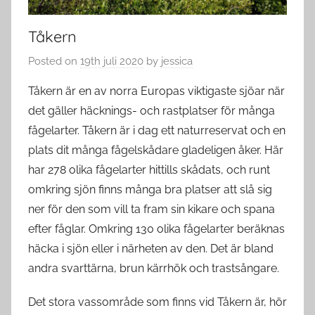
Tåkern
Posted on
19th juli 2020
by
jessica
Tåkern är en av norra Europas viktigaste sjöar när
det gäller häcknings- och rastplatser för många
fågelarter. Tåkern är i dag ett naturreservat och en
plats dit många fågelskådare gladeligen åker. Här
har 278 olika fågelarter hittills skådats, och runt
omkring sjön finns många bra platser att slå sig
ner för den som vill ta fram sin kikare och spana
efter fåglar. Omkring 130 olika fågelarter beräknas
häcka i sjön eller i närheten av den. Det är bland
andra svarttärna, brun kärrhök och trastsångare.
Det stora vassområde som finns vid Tåkern är, hör