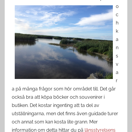
o
c
h
k
a
n
s
v
a
r
a på många frågor som hör området till. Det går
också bra att köpa böcker och souvenirer i
butiken. Det kostar ingenting att ta del av
utställningarna, men det finns även guidade turer
och annat som kan kosta lite grann. Mer
information om detta hittar du på
länsstyrelsens