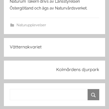
Naturum Tåkern drivs av Länsstyrelsen
Östergötland och ägs av Naturvårdsverket.
Naturupplevelser
Inläggsnavigering
Vätternakvariet
Kolmårdens djurpark
Search
for:
Search