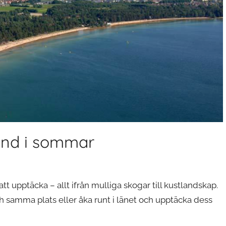
and i sommar
tt upptäcka – allt ifrån mulliga skogar till kustlandskap.
 samma plats eller åka runt i länet och upptäcka dess