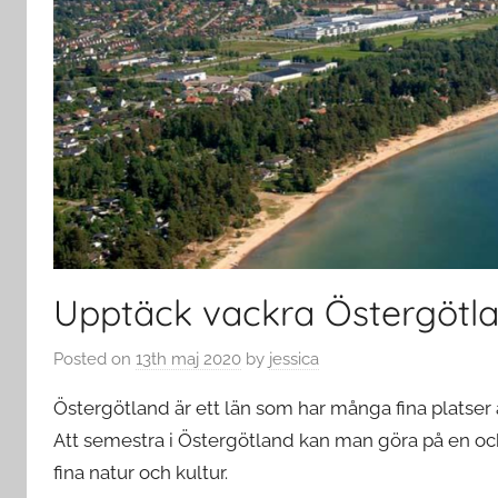
Upptäck vackra Östergötl
Posted on
13th maj 2020
by
jessica
Östergötland är ett län som har många fina platser a
Att semestra i Östergötland kan man göra på en och
fina natur och kultur.