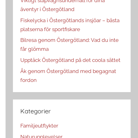
Viktigt släpvagnsunderhåll för dina
äventyr i Östergötland
Fiskelycka i Östergötlands insjöar – bästa
platserna för sportfiskare
Bilresa genom Östergötland: Vad du inte
får glömma
Upptäck Östergötland på det coola sättet
Åk genom Östergötland med begagnat
fordon
Kategorier
Familjeutflykter
Naturupplevelser