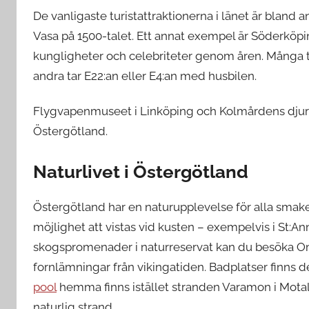
De vanligaste turistattraktionerna i länet är bland
Vasa på 1500-talet. Ett annat exempel är Söderköpi
kungligheter och celebriteter genom åren. Många t
andra tar E22:an eller E4:an med husbilen.
Flygvapenmuseet i Linköping och Kolmårdens djur
Östergötland.
Naturlivet i Östergötland
Östergötland har en naturupplevelse för alla smake
möjlighet att vistas vid kusten – exempelvis i St:An
skogspromenader i naturreservat kan du besöka Om
fornlämningar från vikingatiden. Badplatser finns 
pool
hemma finns istället stranden Varamon i Mota
naturlig strand.