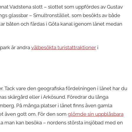
 annat Vadstena slott – slottet som uppfördes av Gustav
ngs glassbar – Smultronstället, som besökts av både
ar båten och färdas i Göta kanal igenom länet medan
park är andra
välbesökta turistattraktioner
i
r. Tack vare den geografiska fördelningen i länet har du
nas skärgård eller i Arkösund. Föredrar du långa
berg. På många platser i länet finns även gamla
det även gott om. För den som
glömde sin uppblåsbara
la man kan besöka – nordens största insjöbad med en