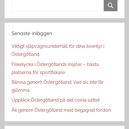
inlägg
Search
for:
Search
Senaste inläggen
Viktigt släpvagnsunderhåll för dina äventyr i
Östergötland
Fiskelycka i Östergötlands insjöar – bästa
platserna för sportfiskare
Bilresa genom Östergötland: Vad du inte får
glömma
Upptäck Östergötland på det coola sättet
Åk genom Östergötland med begagnat fordon