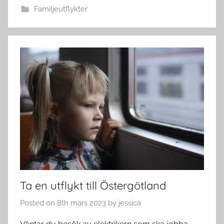
Familjeutflykter
Ta en utflykt till Östergötland
Posted on
8th mars 2023
by
jessica