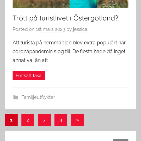
Trött på turistlivet i Östergötland?
Posted on
1st mars 2023
by
jessica
Att turista på hemmaplan blev extra populärt när
coronapandemin slog till. De flesta hade då inget
annat val än att
Familjeutflykter
Sidnumrering
Next
1
2
3
4
»
Posts
för