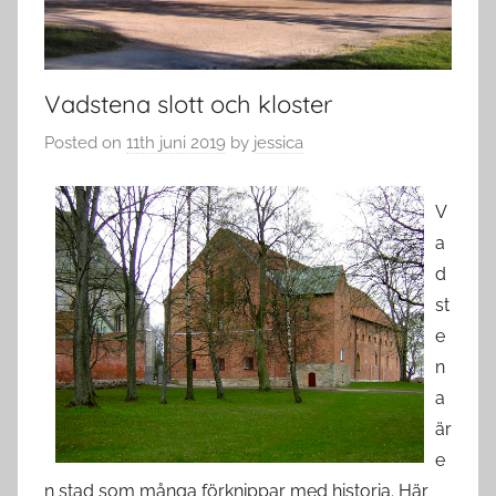
Vadstena slott och kloster
Posted on
11th juni 2019
by
jessica
V
a
d
st
e
n
a
är
e
n stad som många förknippar med historia. Här